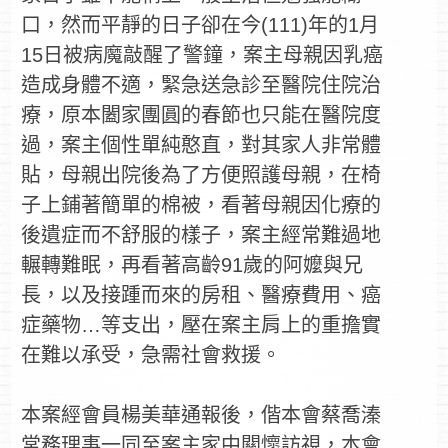
口，然而平靜的日子卻在今(111)年的1月
15日被病魔敲醒了警鐘，案主母親因乳癌
造成身體不適，緊急送急診至醫院住院治
療，原本闔家團圓的春節也只能在醫院度
過，案主個性單純憨直，對其家人非常體
貼，母親出院後為了方便照護母親，在椅
子上鋪著簡單的棉被，看著母親因化療的
後遺症而不舒服的樣子，案主經常難過地
輾轉難眠，再看著高齡91歲的阿嬤與兄
長，以及接踵而來的房租、醫療費用、癌
症藥物…等支出，壓在案主肩上的重擔實
在難以承受，急需社會救援。
本案經會員楊美華通報後，偕本會蔡喬溱
常務理事一同至案主家中關懷訪視，本會